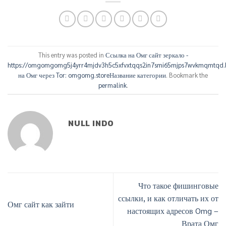
This entry was posted in
Ссылка на Омг сайт зеркало -
https://omgomgomg5j4yrr4mjdv3h5c5xfvxtqqs2in7smi65mjps7wvkmqmtqd.
на Омг через Tor: omgomg.storeНазвание категории
. Bookmark the
permalink
.
NULL INDO
Что такое фишинговые
ссылки, и как отличать их от
Омг сайт как зайти
настоящих адресов Omg –
Врата Омг