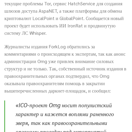
текущие проблемы Tor, сервис HatchService для создания
шлюзов доступа AspaNET, а также платформы для обмена
криптовалют LocalPoint и GlobalPoint. Cообщается новый
проект будет использовать ИИ IronRat и продвинутую
систему ЛС Whisper.
Журналисты издания ForkLog обратились за
комментариями о происходящем к экспертам, так как анонс
администрации Omg уже привлек внимание силовых
структур и не только. Так, собственный источник издания в
правоохранительных органах подтвердил, что Omg
оказывала правоохранителям помощь в закрытии
вышеперечисленных даркнет-площадок, и сообщил:
«ICO-проект Omg носит популистский
характер и кажется воплями раненного
зверя, так как правоохранительными
органами проведен ряд мероприятий,