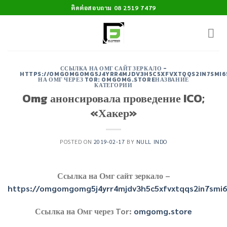
Skip
ติดต่อสอบถาม 08 2519 7479
to
content
ССЫЛКА НА ОМГ САЙТ ЗЕРКАЛО -
HTTPS://OMGOMGOMG5J4YRR4MJDV3H5C5XFVXTQQS2IN7SMI
НА ОМГ ЧЕРЕЗ TOR: OMGOMG.STOREНАЗВАНИЕ
КАТЕГОРИИ
Omg анонсировала проведение ICO;
«Хакер»
POSTED ON
2019-02-17
BY
NULL INDO
Ссылка на Омг сайт зеркало –
https://omgomgomg5j4yrr4mjdv3h5c5xfvxtqqs2in7smi
Ссылка на Омг через Tor:
omgomg.store