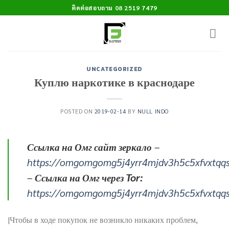
Skip
ติดต่อสอบถาม 08 2519 7479
to
content
UNCATEGORIZED
Куплю наркотике в краснодаре
POSTED ON
2019-02-14
BY
NULL INDO
Ссылка на Омг сайт зеркало
–
https://omgomgomg5j4yrr4mjdv3h5c5xfvxtqq
–
Ссылка на Омг через Tor:
https://omgomgomg5j4yrr4mjdv3h5c5xfvxtqq
|Чтобы в ходе покупок не возникло никаких проблем,