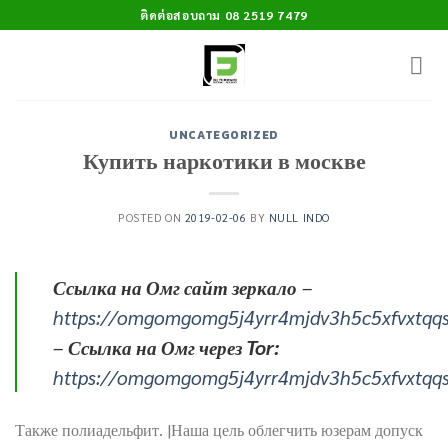
Skip
ติดต่อสอบถาม 08 2519 7479
to
content
UNCATEGORIZED
Купить наркотики в москве
POSTED ON
2019-02-06
BY
NULL INDO
Ссылка на Омг сайт зеркало
–
https://omgomgomg5j4yrr4mjdv3h5c5xfvxtqq
–
Ссылка на Омг через Tor:
https://omgomgomg5j4yrr4mjdv3h5c5xfvxtqq
Также полиадельфит. |Наша цель облегчить юзерам допуск