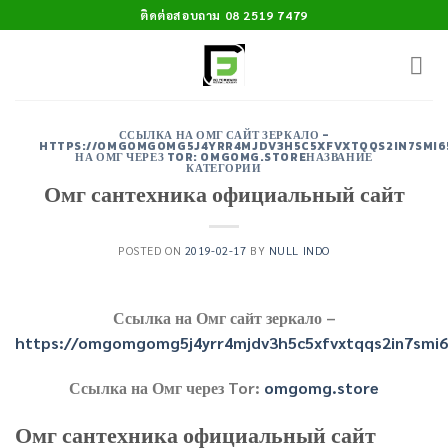
Skip
ติดต่อสอบถาม 08 2519 7479
to
content
ССЫЛКА НА ОМГ САЙТ ЗЕРКАЛО -
HTTPS://OMGOMGOMG5J4YRR4MJDV3H5C5XFVXTQQS2IN7SMI
НА ОМГ ЧЕРЕЗ TOR: OMGOMG.STOREНАЗВАНИЕ
КАТЕГОРИИ
Омг сантехника официальный сайт
POSTED ON
2019-02-17
BY
NULL INDO
Ссылка на Омг сайт зеркало –
https://omgomgomg5j4yrr4mjdv3h5c5xfvxtqqs2in7smi
Ссылка на Омг через Tor:
omgomg.store
Омг сантехника официальный сайт