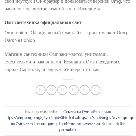
свой ноутбук ТОР-браузер и пользоваться версией Omg, что
расположена внутри темной части Интернета.
Омг сантехника официальный сайт
Omg onion | Официальный Омг сайт – криптомаркет Omg
DarkNet onion
Магазин сантехники Омг занимается: унитазами,
смесителями и раковинами. Компания Омг находится в
городе Саратове, по адресу: Университетская,
This entry was posted in
Ссылка на Омг сайт зеркало -
https://omgomgomg5j4yrr4mjdv3h5c5xfvxtqqs2in7smi65mjps7wvkmqmtqd.
на Омг через Tor: omgomg.storeНазвание категории
. Bookmark the
permalink
.