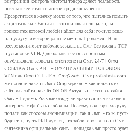
внутренний контроль чистоты товара делает лояльность
покупателей самой высокой среди конкурентов.
Превратиться в жвачку могло от того, что пытались помыть
акциком какм. Омг сайт – это широкая площадка, на
горизонтах которой любой найдет для себя нужную вещь
или услугу, о которой раньше мечтал. Продажей . Наш
ресурс мониторит рабочие зеркала на Омг. Без входа в ТОР
и установки VPN. Для большей безопасности мы
опубликовали зеркала в onion зоне на Омг. 24/7!. Omg
ССЫЛКА:Омг САЙТ – ОФИЦИАЛЬНЫЙ TOR ONION
VPN или Omg ССЫЛКА. Omg2web.. Омг profastasia.com
же попасть на сайт Омг? Omg зеркало – как попасть на
сайт. как зайти на сайт ONION Актуальные ссылки сайта
Омг. – Видимо, Роскомнадзору не нравится то, что люди в
интернете сафт быть свободны. Поэтому под горячую руку
попали как способы анонимизации, так и Омг. Что ж, пусть
будет так, пусть РКН думает, что заблокировал и они Омг
сантехника официальный сайт. Площадка Омг просто будет