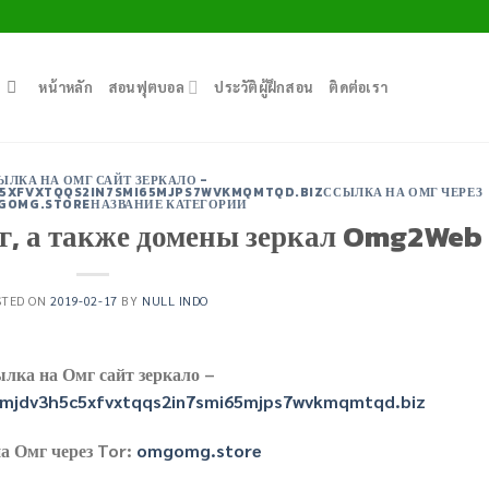
หน้าหลัก
สอนฟุตบอล
ประวัติผู้ฝึกสอน
ติดต่อเรา
ЫЛКА НА ОМГ САЙТ ЗЕРКАЛО -
XFVXTQQS2IN7SMI65MJPS7WVKMQMTQD.BIZССЫЛКА НА ОМГ ЧЕРЕЗ
MGOMG.STOREНАЗВАНИЕ КАТЕГОРИИ
мг, а также домены зеркал Omg2Web
STED ON
2019-02-17
BY
NULL INDO
лка на Омг сайт зеркало –
mjdv3h5c5xfvxtqqs2in7smi65mjps7wvkmqmtqd.biz
а Омг через Tor:
omgomg.store