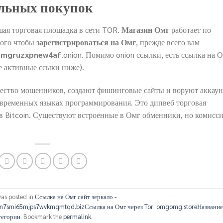
альных покупок
ая торговая площадка в сети TOR.
Магазин Омг
работает по
того чтобы
зарегистрироваться на Омг
, прежде всего вам
mgruzxpnew4af
.onion. Помимо onion ссылки, есть ссылка на 
 активные ссыки ниже).
ество мошенников, создают фишинговые сайты и воруют аккаун
овременных языках программирования. Это дипвеб торговая
в Bitcoin. Существуют встроенные в Омг обменники, но комисси
was posted in
Ссылка на Омг сайт зеркало -
n7smi65mjps7wvkmqmtqd.bizСсылка на Омг через Tor: omgomg.storeНазвани
тегории
. Bookmark the
permalink
.