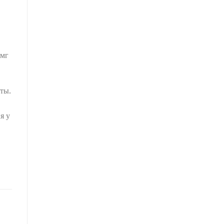
Омг
ты.
я у
е