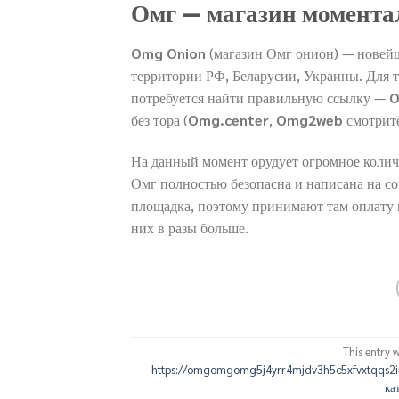
Омг — магазин момент
Omg Onion
(магазин Омг онион) — новейш
территории РФ, Беларусии, Украины. Для 
потребуется найти правильную ссылку —
O
без тора (
Omg.center
,
Omg2web
смотрите
На данный момент орудует огромное колич
Омг полностью безопасна и написана на с
площадка, поэтому принимают там оплату 
них в разы больше.
This entry 
https://omgomgomg5j4yrr4mjdv3h5c5xfvxtqqs2i
ка