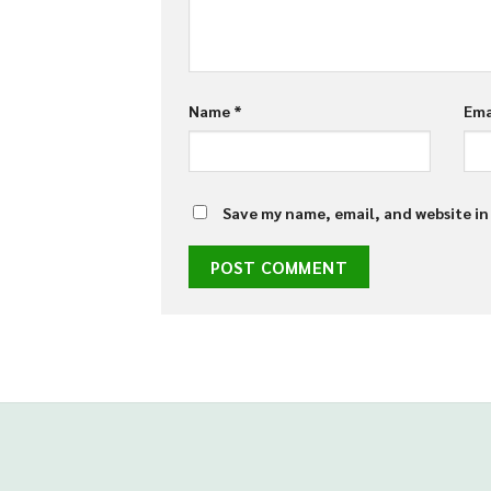
Name
*
Ema
Save my name, email, and website in
situs panen77
b88 slot