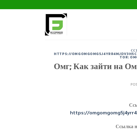
Skip
to
content
СС
HTTPS://OMGOMGOMG5J4YRR4MJDV3H5C5
TOR: O
Омг; Как зайти на О
PO
Ссы
https://omgomgomg5j4yrr4
Ссылка н