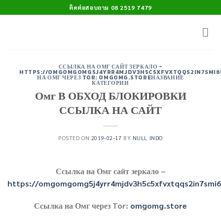
Skip
ติดต่อสอบถาม 08 2519 7479
to
content
ССЫЛКА НА ОМГ САЙТ ЗЕРКАЛО -
HTTPS://OMGOMGOMG5J4YRR4MJDV3H5C5XFVXTQQS2IN7SMI
НА ОМГ ЧЕРЕЗ TOR: OMGOMG.STOREНАЗВАНИЕ
КАТЕГОРИИ
Омг В ОБХОД БЛОКИРОВКИ
ССЫЛКА НА САЙТ
POSTED ON
2019-02-17
BY
NULL INDO
Ссылка на Омг сайт зеркало –
https://omgomgomg5j4yrr4mjdv3h5c5xfvxtqqs2in7smi
Ссылка на Омг через Tor:
omgomg.store