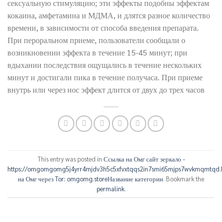
сексуальную стимуляцию; эти эффекты подобны эффектам
кокаина, амфетамина и МДМА, и длятся разное количество
времени, в зависимости от способа введения препарата.
При пероральном приеме, пользователи сообщали о
возникновении эффекта в течение 15-45 минут; при
вдыхании последствия ощущались в течение нескольких
минут и достигали пика в течение получаса. При приеме
внутрь или через нос эффект длится от двух до трех часов
This entry was posted in
Ссылка на Омг сайт зеркало -
https://omgomgomg5j4yrr4mjdv3h5c5xfvxtqqs2in7smi65mjps7wvkmqmtqd.
на Омг через Tor: omgomg.storeНазвание категории
. Bookmark the
permalink
.