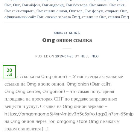
Омг
,
Омг
,
Омг айфон
,
Омг андройд
,
Омг без тора
,
Омг онион
,
Омг сайт
,
Омг сайт открыть
,
Омг ссылка онион
,
Омг тор
,
Омг форум
,
открыть Омг
,
официальный сайт Омг
,
свежие зеркала Omg
,
ссылка на Омг
,
ссылки Omg
OMG ССЫЛКА
Omg онион ссылка
POSTED ON
2019-07-20
BY
NULL INDO
20
Jul
Нужна ссылка на Omg онион? – У нас всегда актуальные
ссылки на Omg в зоне онион. Omg onion (Омг сайт,
Omg,Omg center, Omgonion) – это самая популярная
площадка на просторах СНГ по продаже запрещенных
веществ и услуг. Ссылка на Omg онион зеркало –
https://omgomgomg5j4yrr4mjdv3h5c5xfvxtqqs2in7smi65mj
на Omg онион через Tor: omgomg.store Omg с каждым
годом становится […]