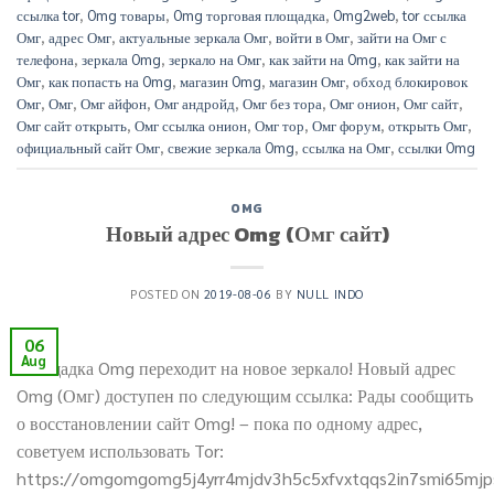
ссылка tor
,
Omg товары
,
Omg торговая площадка
,
Omg2web
,
tor ссылка
Омг
,
адрес Омг
,
актуальные зеркала Омг
,
войти в Омг
,
зайти на Омг с
телефона
,
зеркала Omg
,
зеркало на Омг
,
как зайти на Omg
,
как зайти на
Омг
,
как попасть на Omg
,
магазин Omg
,
магазин Омг
,
обход блокировок
Омг
,
Омг
,
Омг айфон
,
Омг андройд
,
Омг без тора
,
Омг онион
,
Омг сайт
,
Омг сайт открыть
,
Омг ссылка онион
,
Омг тор
,
Омг форум
,
открыть Омг
,
официальный сайт Омг
,
свежие зеркала Omg
,
ссылка на Омг
,
ссылки Omg
OMG
Новый адрес Omg (Омг сайт)
POSTED ON
2019-08-06
BY
NULL INDO
06
Aug
Площадка Omg переходит на новое зеркало! Новый адрес
Omg (Омг) доступен по следующим ссылка: Рады сообщить
о восстановлении сайт Omg! – пока по одному адрес,
советуем использовать Tor:
https://omgomgomg5j4yrr4mjdv3h5c5xfvxtqqs2in7smi65mj