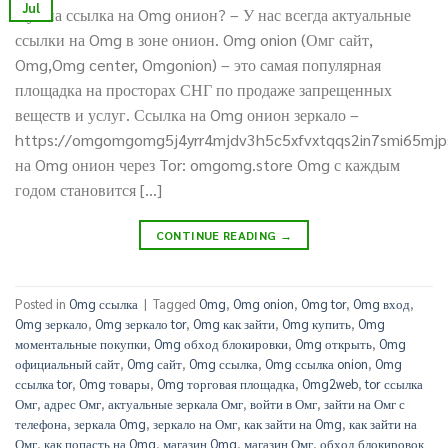
Jul
Нужна ссылка на Omg онион? – У нас всегда актуальные
ссылки на Omg в зоне онион. Omg onion (Омг сайт,
Omg,Omg center, Omgonion) – это самая популярная
площадка на просторах СНГ по продаже запрещенных
веществ и услуг. Ссылка на Omg онион зеркало –
https://omgomgomg5j4yrr4mjdv3h5c5xfvxtqqs2in7smi65mj
на Omg онион через Tor: omgomg.store Omg с каждым
годом становится […]
CONTINUE READING
→
Posted in
Omg ссылка
|
Tagged
Omg
,
Omg onion
,
Omg tor
,
Omg вход
,
Omg зеркало
,
Omg зеркало tor
,
Omg как зайти
,
Omg купить
,
Omg
моментальные покупки
,
Omg обход блокировки
,
Omg открыть
,
Omg
официальный сайт
,
Omg сайт
,
Omg ссылка
,
Omg ссылка onion
,
Omg
ссылка tor
,
Omg товары
,
Omg торговая площадка
,
Omg2web
,
tor ссылка
Омг
,
адрес Омг
,
актуальные зеркала Омг
,
войти в Омг
,
зайти на Омг с
телефона
,
зеркала Omg
,
зеркало на Омг
,
как зайти на Omg
,
как зайти на
Омг
,
как попасть на Omg
,
магазин Omg
,
магазин Омг
,
обход блокировок