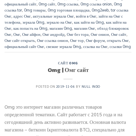
официальный сайт
,
Omg сайт
,
Omg ссылка
,
Omg ссылка onion
,
Omg
ссылка tor
,
Omg товары
,
Omg торговая площадка
,
Omg2web
,
tor ссылка
Омг
,
адрес Омг
,
актуальные зеркала Омг
,
войти в Омг
,
зайти на Омг с
телефона
,
зеркала Omg
,
зеркало на Омг
,
как зайти на Omg
,
как зайти на
Омг
,
как попасть на Omg
,
магазин Omg
,
магазин Омг
,
обход блокировок
Омг
,
Омг
,
Омг айфон
,
Омг андройд
,
Омг без тора
,
Омг онион
,
Омг сайт
,
Омг сайт открыть
,
Омг ссылка онион
,
Омг тор
,
Омг форум
,
открыть Омг
,
официальный сайт Омг
,
свежие зеркала Omg
,
ссылка на Омг
,
ссылки Omg
САЙТ OMG
Omg | Омг сайт
POSTED ON
2019-11-06
BY
NULL INDO
Omg это интернет магазин различных товаров
определенной тематики. Сайт работает с 2015 года и на
сегодняшний день активно развивается. Основная валюта
магазина – биткоин (криптовалюта BTC), специально для