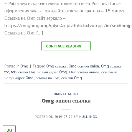
– Работаем исключительно только по всей России. После
оформления заказа, ожидайте ответа оператора ~ 15 минут
Ссылка на Омг сайт зеркало –
https://omgomgomg5j4yrr4mjdv3h5c5xfvxtqqs2in7smi65mj
Ссылка на Омг […]
CONTINUE READING
→
Posted in
Omg
|
Tagged
Omg ссылка
,
Omg ссылка onion
,
Omg ссылка
tor
,
tor ссылка Омг
,
новый адрес Omg
,
Омг ссылка онион
,
ссылка на
новуй адрес Omg
,
ссылка на Омг
,
ссылки Omg
OMG ССЫЛКА
Omg онион ссылка
POSTED ON
2019-07-20
BY
NULL INDO
20