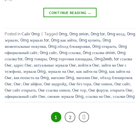
CONTINUE READING
→
Posted in
Сайт Omg
|
Tagged
Omg
,
Omg onion
,
Omg tor
,
Omg вход
,
Omg
зеркало
,
Omg зеркало tor
,
Omg как зайти
,
Omg купить
,
Omg
моментальные покупки
,
Omg обход блокировки
,
Omg открыть
,
Omg
официальный сайт
,
Omg сайт
,
Omg ссылка
,
Omg ссылка onion
,
Omg
ссылка tor
,
Omg товары
,
Omg торговая площадка
,
Omg2web
,
tor ссылка
Омг
,
адрес Омг
,
актуальные зеркала Омг
,
войти в Омг
,
зайти на Омг с
телефона
,
зеркала Omg
,
зеркало на Омг
,
как зайти на Omg
,
как зайти на
Омг
,
как попасть на Omg
,
магазин Omg
,
магазин Омг
,
обход блокировок
Омг
,
Омг
,
Омг айфон
,
Омг андройд
,
Омг без тора
,
Омг онион
,
Омг сайт
,
Омг сайт открыть
,
Омг ссылка онион
,
Омг тор
,
Омг форум
,
открыть Омг
,
официальный сайт Омг
,
свежие зеркала Omg
,
ссылка на Омг
,
ссылки Omg
1
2