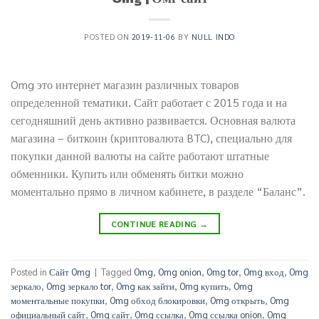
POSTED ON
2019-11-06
BY
NULL INDO
Omg это интернет магазин различных товаров
определенной тематики. Сайт работает с 2015 года и на
сегодняшний день активно развивается. Основная валюта
магазина – биткоин (криптовалюта BTC), специально для
покупки данной валюты на сайте работают штатные
обменники. Купить или обменять битки можно
моментально прямо в личном кабинете, в разделе “Баланс”.
CONTINUE READING
→
Posted in
Сайт Omg
|
Tagged
Omg
,
Omg onion
,
Omg tor
,
Omg вход
,
Omg
зеркало
,
Omg зеркало tor
,
Omg как зайти
,
Omg купить
,
Omg
моментальные покупки
,
Omg обход блокировки
,
Omg открыть
,
Omg
официальный сайт
,
Omg сайт
,
Omg ссылка
,
Omg ссылка onion
,
Omg