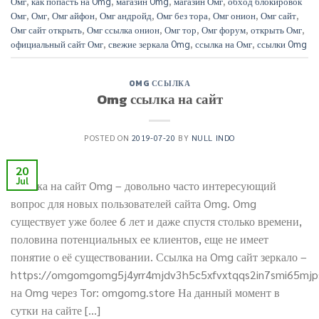
Омг
,
как попасть на Omg
,
магазин Omg
,
магазин Омг
,
обход блокировок
Омг
,
Омг
,
Омг айфон
,
Омг андройд
,
Омг без тора
,
Омг онион
,
Омг сайт
,
Омг сайт открыть
,
Омг ссылка онион
,
Омг тор
,
Омг форум
,
открыть Омг
,
официальный сайт Омг
,
свежие зеркала Omg
,
ссылка на Омг
,
ссылки Omg
OMG ССЫЛКА
Omg ссылка на сайт
POSTED ON
2019-07-20
BY
NULL INDO
20
Jul
Ссылка на сайт Omg – довольно часто интересующий
вопрос для новых пользователей сайта Omg. Omg
существует уже более 6 лет и даже спустя столько времени,
половина потенциальных ее клиентов, еще не имеет
понятие о её существовании. Ссылка на Omg сайт зеркало –
https://omgomgomg5j4yrr4mjdv3h5c5xfvxtqqs2in7smi65mj
на Omg через Tor: omgomg.store На данный момент в
сутки на сайте […]