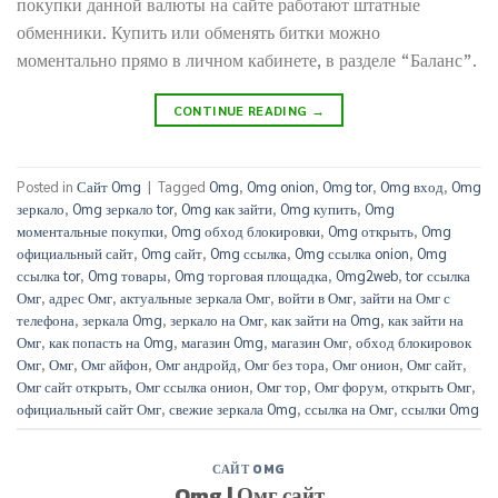
покупки данной валюты на сайте работают штатные
обменники. Купить или обменять битки можно
моментально прямо в личном кабинете, в разделе “Баланс”.
CONTINUE READING
→
Posted in
Сайт Omg
|
Tagged
Omg
,
Omg onion
,
Omg tor
,
Omg вход
,
Omg
зеркало
,
Omg зеркало tor
,
Omg как зайти
,
Omg купить
,
Omg
моментальные покупки
,
Omg обход блокировки
,
Omg открыть
,
Omg
официальный сайт
,
Omg сайт
,
Omg ссылка
,
Omg ссылка onion
,
Omg
ссылка tor
,
Omg товары
,
Omg торговая площадка
,
Omg2web
,
tor ссылка
Омг
,
адрес Омг
,
актуальные зеркала Омг
,
войти в Омг
,
зайти на Омг с
телефона
,
зеркала Omg
,
зеркало на Омг
,
как зайти на Omg
,
как зайти на
Омг
,
как попасть на Omg
,
магазин Omg
,
магазин Омг
,
обход блокировок
Омг
,
Омг
,
Омг айфон
,
Омг андройд
,
Омг без тора
,
Омг онион
,
Омг сайт
,
Омг сайт открыть
,
Омг ссылка онион
,
Омг тор
,
Омг форум
,
открыть Омг
,
официальный сайт Омг
,
свежие зеркала Omg
,
ссылка на Омг
,
ссылки Omg
САЙТ OMG
Omg | Омг сайт