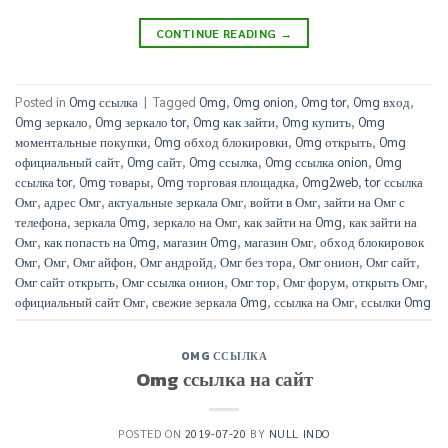
CONTINUE READING
→
Posted in
Omg ссылка
|
Tagged
Omg
,
Omg onion
,
Omg tor
,
Omg вход
,
Omg зеркало
,
Omg зеркало tor
,
Omg как зайти
,
Omg купить
,
Omg
моментальные покупки
,
Omg обход блокировки
,
Omg открыть
,
Omg
официальный сайт
,
Omg сайт
,
Omg ссылка
,
Omg ссылка onion
,
Omg
ссылка tor
,
Omg товары
,
Omg торговая площадка
,
Omg2web
,
tor ссылка
Омг
,
адрес Омг
,
актуальные зеркала Омг
,
войти в Омг
,
зайти на Омг с
телефона
,
зеркала Omg
,
зеркало на Омг
,
как зайти на Omg
,
как зайти на
Омг
,
как попасть на Omg
,
магазин Omg
,
магазин Омг
,
обход блокировок
Омг
,
Омг
,
Омг айфон
,
Омг андройд
,
Омг без тора
,
Омг онион
,
Омг сайт
,
Омг сайт открыть
,
Омг ссылка онион
,
Омг тор
,
Омг форум
,
открыть Омг
,
официальный сайт Омг
,
свежие зеркала Omg
,
ссылка на Омг
,
ссылки Omg
OMG ССЫЛКА
Omg ссылка на сайт
POSTED ON
2019-07-20
BY
NULL INDO