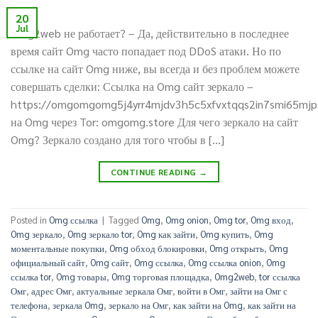
20
Jul
Omg2web не работает? – Да, действительно в последнее
время сайт Omg часто попадает под DDoS атаки. Но по
ссылке на сайт Omg ниже, вы всегда и без проблем можете
совершать сделки: Ссылка на Omg сайт зеркало –
https://omgomgomg5j4yrr4mjdv3h5c5xfvxtqqs2in7smi65mj
на Omg через Tor: omgomg.store Для чего зеркало на сайт
Omg? Зеркало создано для того чтобы в […]
CONTINUE READING
→
Posted in
Omg ссылка
|
Tagged
Omg
,
Omg onion
,
Omg tor
,
Omg вход
,
Omg зеркало
,
Omg зеркало tor
,
Omg как зайти
,
Omg купить
,
Omg
моментальные покупки
,
Omg обход блокировки
,
Omg открыть
,
Omg
официальный сайт
,
Omg сайт
,
Omg ссылка
,
Omg ссылка onion
,
Omg
ссылка tor
,
Omg товары
,
Omg торговая площадка
,
Omg2web
,
tor ссылка
Омг
,
адрес Омг
,
актуальные зеркала Омг
,
войти в Омг
,
зайти на Омг с
телефона
,
зеркала Omg
,
зеркало на Омг
,
как зайти на Omg
,
как зайти на