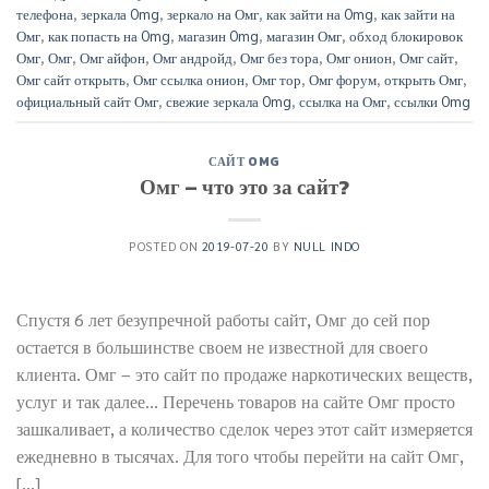
телефона
,
зеркала Omg
,
зеркало на Омг
,
как зайти на Omg
,
как зайти на
Омг
,
как попасть на Omg
,
магазин Omg
,
магазин Омг
,
обход блокировок
Омг
,
Омг
,
Омг айфон
,
Омг андройд
,
Омг без тора
,
Омг онион
,
Омг сайт
,
Омг сайт открыть
,
Омг ссылка онион
,
Омг тор
,
Омг форум
,
открыть Омг
,
официальный сайт Омг
,
свежие зеркала Omg
,
ссылка на Омг
,
ссылки Omg
САЙТ OMG
Омг – что это за сайт?
POSTED ON
2019-07-20
BY
NULL INDO
Спустя 6 лет безупречной работы сайт, Омг до сей пор
остается в большинстве своем не известной для своего
клиента. Омг – это сайт по продаже наркотических веществ,
услуг и так далее… Перечень товаров на сайте Омг просто
зашкаливает, а количество сделок через этот сайт измеряется
ежедневно в тысячах. Для того чтобы перейти на сайт Омг,
[…]