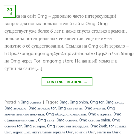
20
Jul
Ссылка на сайт Omg – довольно часто интересующий
вопрос для новых пользователей сайта Omg. Omg
существует уже более 6 лет и даже спустя столько времени,
половина потенциальных ее клиентов, еще не имеет
понятие о её существовании. Ссылка на Omg сайт зеркало –
https://omgomgomg5j4yrr4mjdv3h5c5xfvxtqqs2in7smi65mj
на Omg через Tor: omgomg.store На данный момент в
сутки на сайте […]
CONTINUE READING
→
Posted in
Omg ссылка
|
Tagged
Omg
,
Omg onion
,
Omg tor
,
Omg вход
,
Omg зеркало
,
Omg зеркало tor
,
Omg как зайти
,
Omg купить
,
Omg
моментальные покупки
,
Omg обход блокировки
,
Omg открыть
,
Omg
официальный сайт
,
Omg сайт
,
Omg ссылка
,
Omg ссылка onion
,
Omg
ссылка tor
,
Omg товары
,
Omg торговая площадка
,
Omg2web
,
tor ссылка
Омг
,
адрес Омг
,
актуальные зеркала Омг
,
войти в Омг
,
зайти на Омг с