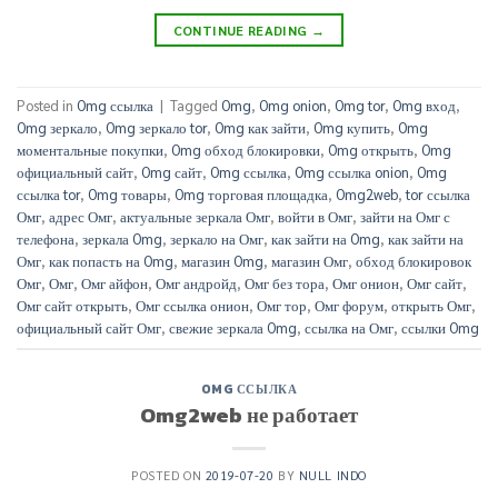
CONTINUE READING
→
Posted in
Omg ссылка
|
Tagged
Omg
,
Omg onion
,
Omg tor
,
Omg вход
,
Omg зеркало
,
Omg зеркало tor
,
Omg как зайти
,
Omg купить
,
Omg
моментальные покупки
,
Omg обход блокировки
,
Omg открыть
,
Omg
официальный сайт
,
Omg сайт
,
Omg ссылка
,
Omg ссылка onion
,
Omg
ссылка tor
,
Omg товары
,
Omg торговая площадка
,
Omg2web
,
tor ссылка
Омг
,
адрес Омг
,
актуальные зеркала Омг
,
войти в Омг
,
зайти на Омг с
телефона
,
зеркала Omg
,
зеркало на Омг
,
как зайти на Omg
,
как зайти на
Омг
,
как попасть на Omg
,
магазин Omg
,
магазин Омг
,
обход блокировок
Омг
,
Омг
,
Омг айфон
,
Омг андройд
,
Омг без тора
,
Омг онион
,
Омг сайт
,
Омг сайт открыть
,
Омг ссылка онион
,
Омг тор
,
Омг форум
,
открыть Омг
,
официальный сайт Омг
,
свежие зеркала Omg
,
ссылка на Омг
,
ссылки Omg
OMG ССЫЛКА
Omg2web не работает
POSTED ON
2019-07-20
BY
NULL INDO