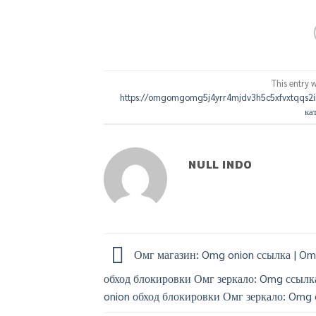
This entry 
https://omgomgomg5j4yrr4mjdv3h5c5xfvxtqqs2i
ка
NULL INDO
Омг магазин: Omg onion ссылка | Om
обход блокировки Омг зеркало: Omg ссылк
onion обход блокировки Омг зеркало: Omg o