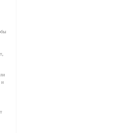
обы
т,
или
 и
т