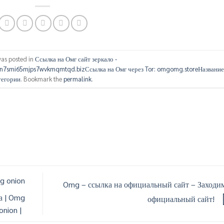
was posted in
Ссылка на Омг сайт зеркало -
n7smi65mjps7wvkmqmtqd.bizСсылка на Омг через Tor: omgomg.storeНазвани
тегории
. Bookmark the
permalink
.
g onion
Omg – ссылка на официальный сайт – Заходи
а | Omg
официальный сайт!
nion |