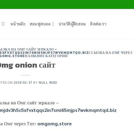
หน้าหลัก
สอนฟุตบอล
ประวัติผู้ฝึกสอน
ติดต่อเรา
ЫЛКА НА ОМГ САЙТ ЗЕРКАЛО -
XFVXTQQS2IN7SMI65MJPS7WVKMQMTQD.BIZССЫЛКА НА ОМГ ЧЕРЕЗ
MGOMG.STOREНАЗВАНИЕ КАТЕГОРИИ
mg onion сайт
STED ON
2019-02-17
BY
NULL INDO
лка на Омг сайт зеркало –
mjdv3h5c5xfvxtqqs2in7smi65mjps7wvkmqmtqd.biz
а Омг через Tor:
omgomg.store