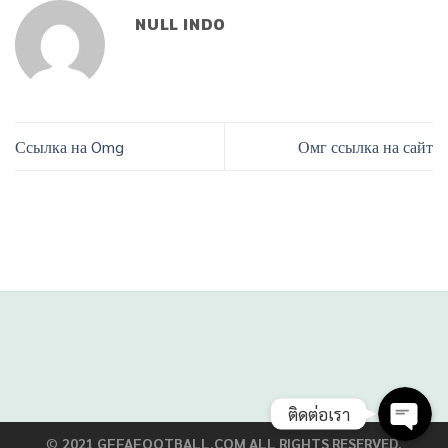
NULL INDO
Ссылка на Omg
Омг ссылка на сайт
Phone
Line
situs panen77
b88 slot
s77 resmi
Batman138
Bro138
Dolar138
Gas138
Gudang138
Hoki99
ติดต่อเรา
Ligaciputra
Panen138
Zeus138
Kilat77
Sensa138
Panen77
daftar slot88
©
2021 GFFAFOOTBALL.COM ALL RIGHTS RESERVED.