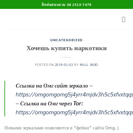
Skip
ติดต่อสอบถาม 08 2519 7479
to
content
UNCATEGORIZED
Хочешь купить наркотики
POSTED ON
2019-01-02
BY
NULL INDO
Ссылка на Омг сайт зеркало
–
https://omgomgomg5j4yrr4mjdv3h5c5xfvxtqq
–
Ссылка на Омг через Tor:
https://omgomgomg5j4yrr4mjdv3h5c5xfvxtqq
Новыми зеркалами появляются и “фейки” сайта Omg. |