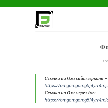
Skip
to
content
Фо
PO
Ссылка на Омг сайт зеркало
–
https://omgomgomg5j4yrr4mj
Ссылка на Омг через Tor:
https://omgomgomg5j4yrr4mj