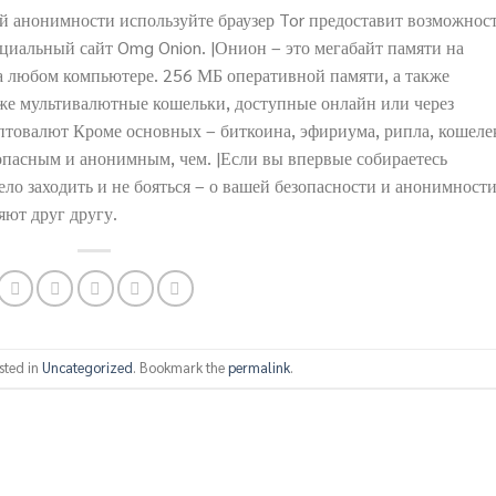
й анонимности используйте браузер Tor предоставит возможнос
циальный сайт Omg Onion. |Онион – это мегабайт памяти на
 на любом компьютере. 256 МБ оперативной памяти, а также
кже мультивалютные кошельки, доступные онлайн или через
товалют Кроме основных – биткоина, эфириума, рипла, кошеле
опасным и анонимным, чем. |Если вы впервые собираетесь
ло заходить и не бояться – о вашей безопасности и анонимности
яют друг другу.
sted in
Uncategorized
. Bookmark the
permalink
.