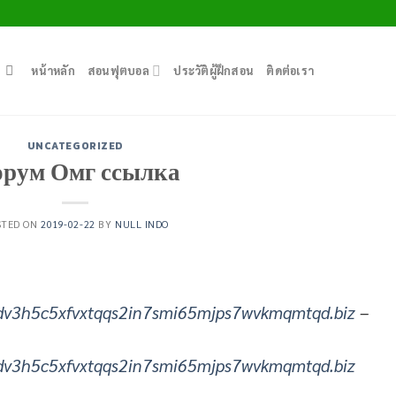
หน้าหลัก
สอนฟุตบอล
ประวัติผู้ฝึกสอน
ติดต่อเรา
UNCATEGORIZED
рум Омг ссылка
STED ON
2019-02-22
BY
NULL INDO
dv3h5c5xfvxtqqs2in7smi65mjps7wvkmqmtqd.biz
–
dv3h5c5xfvxtqqs2in7smi65mjps7wvkmqmtqd.biz