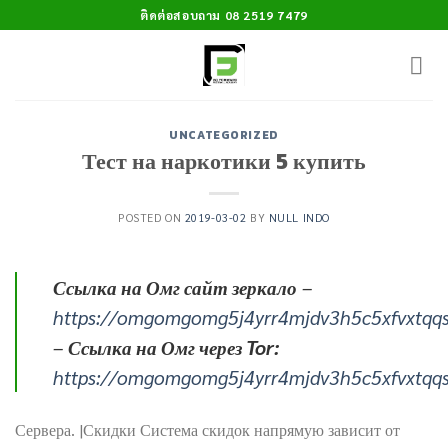
Skip
ติดต่อสอบถาม 08 2519 7479
to
content
UNCATEGORIZED
Тест на наркотики 5 купить
POSTED ON
2019-03-02
BY
NULL INDO
Ссылка на Омг сайт зеркало
–
https://omgomgomg5j4yrr4mjdv3h5c5xfvxtqq
–
Ссылка на Омг через Tor:
https://omgomgomg5j4yrr4mjdv3h5c5xfvxtqq
Сервера. |Скидки Система скидок напрямую зависит от