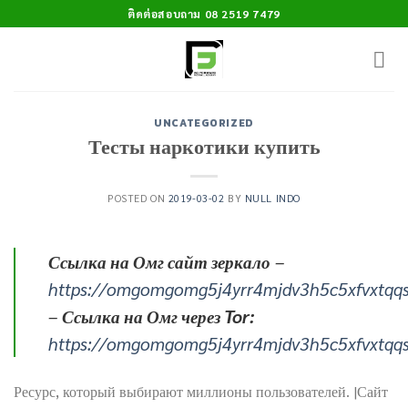
Skip
ติดต่อสอบถาม 08 2519 7479
to
content
UNCATEGORIZED
Тесты наркотики купить
POSTED ON
2019-03-02
BY
NULL INDO
Ссылка на Омг сайт зеркало
–
https://omgomgomg5j4yrr4mjdv3h5c5xfvxtqq
–
Ссылка на Омг через Tor:
https://omgomgomg5j4yrr4mjdv3h5c5xfvxtqq
Ресурс, который выбирают миллионы пользователей. |Сайт