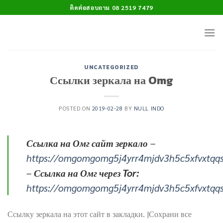
Skip
ติดต่อสอบถาม 08 2519 7479
to
content
UNCATEGORIZED
Ссылки зеркала на Omg
POSTED ON
2019-02-28
BY
NULL INDO
Ссылка на Омг сайт зеркало
–
https://omgomgomg5j4yrr4mjdv3h5c5xfvxtqq
–
Ссылка на Омг через Tor:
https://omgomgomg5j4yrr4mjdv3h5c5xfvxtqq
Ссылку зеркала на этот сайт в закладки. |Сохрани все