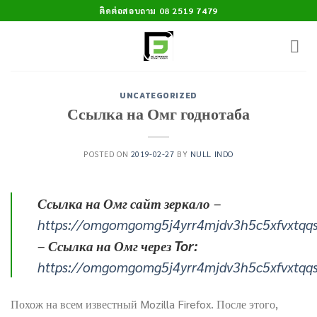
Skip
ติดต่อสอบถาม 08 2519 7479
to
content
UNCATEGORIZED
Ссылка на Омг годнотаба
POSTED ON
2019-02-27
BY
NULL INDO
Ссылка на Омг сайт зеркало
–
https://omgomgomg5j4yrr4mjdv3h5c5xfvxtqq
–
Ссылка на Омг через Tor:
https://omgomgomg5j4yrr4mjdv3h5c5xfvxtqq
Похож на всем известный Mozilla Firefox. После этого,