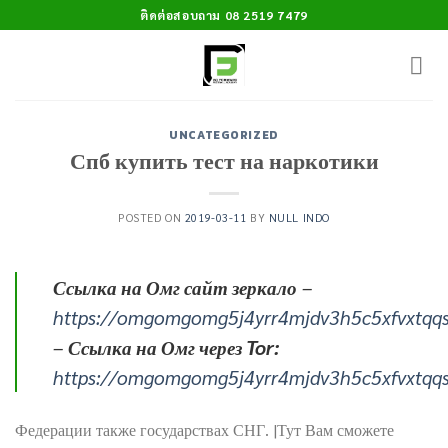
Skip
ติดต่อสอบถาม 08 2519 7479
to
content
UNCATEGORIZED
Спб купить тест на наркотики
POSTED ON
2019-03-11
BY
NULL INDO
Ссылка на Омг сайт зеркало
–
https://omgomgomg5j4yrr4mjdv3h5c5xfvxtqq
–
Ссылка на Омг через Tor:
https://omgomgomg5j4yrr4mjdv3h5c5xfvxtqq
Федерации также государствах СНГ. |Тут Вам сможете