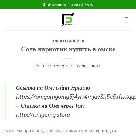
Skip
ติดต่อสอบถาม 08 2519 7479
to
content
UNCATEGORIZED
Соль наркотик купить в омске
POSTED ON
2019-05-10
BY
NULL INDO
Ссылка на Омг сайт зеркало
–
https://omgomgomg5j4yrr4mjdv3h5c5xfvxtqq
–
Ссылка на Омг через Tor:
http://omgomg.store
В новом продавце, совершая покупку в интернете, где