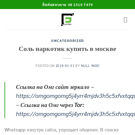
Skip
ติดต่อสอบถาม 08 2519 7479
to
content
UNCATEGORIZED
Соль наркотик купить в москве
POSTED ON
2019-01-31
BY
NULL INDO
Ссылка на Омг сайт зеркало
–
https://omgomgomg5j4yrr4mjdv3h5c5xfvxtqq
–
Ссылка на Омг через Tor:
https://omgomgomg5j4yrr4mjdv3h5c5xfvxtqq
Whatsapp изнутри сайта, упрощает общение. В списке