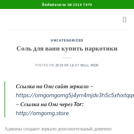
Skip
ติดต่อสอบถาม 08 2519 7479
to
content
UNCATEGORIZED
Соль для ванн купить наркотики
POSTED ON
2019-05-14
BY
NULL INDO
Ссылка на Омг сайт зеркало
–
https://omgomgomg5j4yrr4mjdv3h5c5xfvxtqq
–
Ссылка на Омг через Tor:
http://omgomg.store
Админы создают зеркало дополнительный доменпо