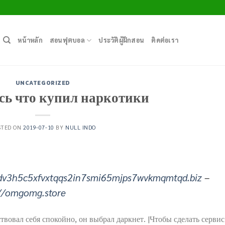
หน้าหลัก
สอนฟุตบอล
ประวัติผู้ฝึกสอน
ติดต่อเรา
UNCATEGORIZED
сь что купил наркотики
STED ON
2019-07-10
BY
NULL INDO
dv3h5c5xfvxtqqs2in7smi65mjps7wvkmqmtqd.biz
–
://omgomg.store
твовал себя спокойно, он выбрал даркнет. |Чтобы сделать сервис