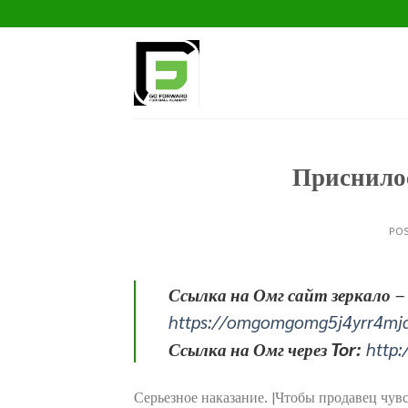
Skip
to
content
Приснило
PO
Ссылка на Омг сайт зеркало
–
https://omgomgomg5j4yrr4mj
Ссылка на Омг через Tor:
http
Серьезное наказание. |Чтобы продавец чувс