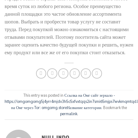
время суток из любого региона. Особое преимущество
данной площадки это частое обновление ассортимента
шопов. Выбрать и пробрести товар услугу не составит
труда. Перед покупкой можно ознакомиться с настоящими
отзывами покупателей. Поэтому посетитель сайта может
заранее оценить качество будущей покупки и решить, нужен
ему продукт или все же от его покупки стоит отказаться.
This entry was posted in
Ссылка на Омг сайт зеркало -
https://omgomgomg5j4yrr4mjdv3h5c5xfvxtqqs2in7smi65mjps7wvkmqmtqd.
на Омг через Tor: omgomg.storeНазвание категории
. Bookmark the
permalink
.
NULL INDO