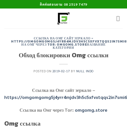
Skip
ติดต่อสอบถาม 08 2519 7479
to
content
ССЫЛКА НА ОМГ САЙТ ЗЕРКАЛО -
HTTPS://OMGOMGOMG5J4YRR4MJDV3H5C5XFVXTQQS2IN7SMI
НА ОМГ ЧЕРЕЗ TOR: OMGOMG.STOREНАЗВАНИЕ
КАТЕГОРИИ
Обход блокировки Omg ссылки
POSTED ON
2019-02-17
BY
NULL INDO
Ссылка на Омг сайт зеркало –
https://omgomgomg5j4yrr4mjdv3h5c5xfvxtqqs2in7smi
Ссылка на Омг через Tor:
omgomg.store
Omg ссылка