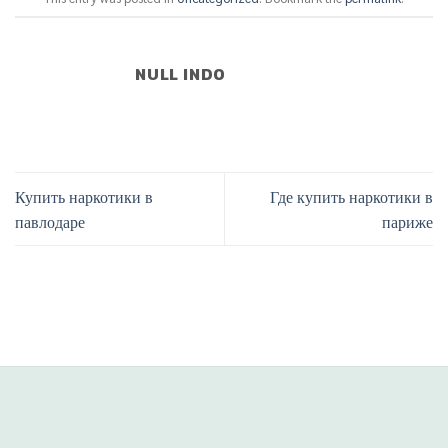
NULL INDO
Купить наркотики в
Где купить наркотики в
павлодаре
париже
situs panen77
b88 slot