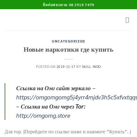
Skip
ติดต่อสอบถาม 08 2519 7479
to
content
UNCATEGORIZED
Новые наркотики где купить
POSTED ON
2019-11-17
BY
NULL INDO
Ссылка на Омг сайт зеркало
–
https://omgomgomg5j4yrr4mjdv3h5c5xfvxtqq
–
Ссылка на Омг через Tor:
http://omgomg.store
Для тор. |Перейдите по ссылке ниже и нажмите “Купить”. |