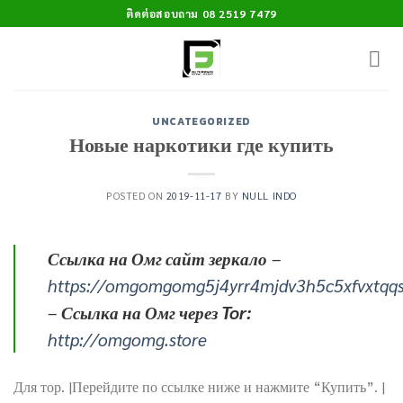
Skip
ติดต่อสอบถาม 08 2519 7479
to
content
UNCATEGORIZED
Новые наркотики где купить
POSTED ON
2019-11-17
BY
NULL INDO
Ссылка на Омг сайт зеркало
–
https://omgomgomg5j4yrr4mjdv3h5c5xfvxtqq
–
Ссылка на Омг через Tor:
http://omgomg.store
Для тор. |Перейдите по ссылке ниже и нажмите “Купить”. |