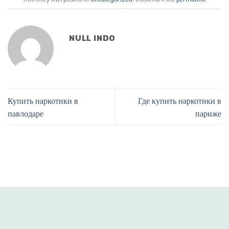
NULL INDO
Купить наркотики в
Где купить наркотики в
павлодаре
париже
Phone
Line
situs panen77
b88 slot