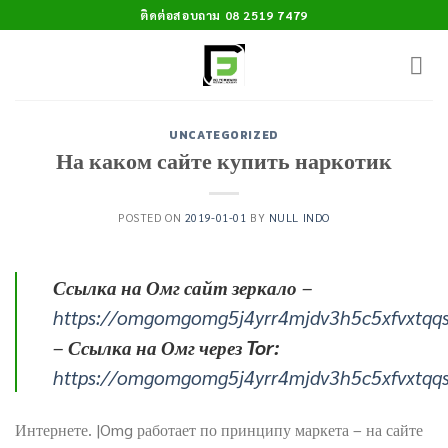
Skip
ติดต่อสอบถาม 08 2519 7479
to
content
UNCATEGORIZED
На каком сайте купить наркотик
POSTED ON
2019-01-01
BY
NULL INDO
Ссылка на Омг сайт зеркало
–
https://omgomgomg5j4yrr4mjdv3h5c5xfvxtqq
–
Ссылка на Омг через Tor:
https://omgomgomg5j4yrr4mjdv3h5c5xfvxtqq
Интернете. |Omg работает по принципу маркета – на сайте