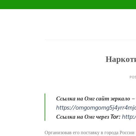
Skip
to
content
Наркоти
PO
Ссылка на Омг сайт зеркало
–
https://omgomgomg5j4yrr4mj
Ссылка на Омг через Tor:
http
Организовав его поставку в города России 