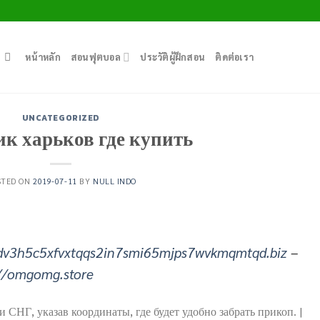
หน้าหลัก
สอนฟุตบอล
ประวัติผู้ฝึกสอน
ติดต่อเรา
UNCATEGORIZED
к харьков где купить
STED ON
2019-07-11
BY
NULL INDO
dv3h5c5xfvxtqqs2in7smi65mjps7wvkmqmtqd.biz
–
://omgomg.store
и СНГ, указав координаты, где будет удобно забрать прикоп. |