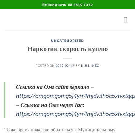
Skip
ติดต่อสอบถาม 08 2519 7479
to
content
UNCATEGORIZED
Наркотик скорость куплю
POSTED ON
2019-02-12
BY
NULL INDO
Ссылка на Омг сайт зеркало
–
https://omgomgomg5j4yrr4mjdv3h5c5xfvxtqq
–
Ссылка на Омг через Tor:
https://omgomgomg5j4yrr4mjdv3h5c5xfvxtqq
То же время пожелаю обратиться к Муниципальному