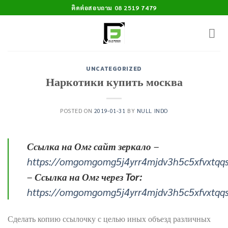
Skip
ติดต่อสอบถาม 08 2519 7479
to
content
UNCATEGORIZED
Наркотики купить москва
POSTED ON
2019-01-31
BY
NULL INDO
Ссылка на Омг сайт зеркало
–
https://omgomgomg5j4yrr4mjdv3h5c5xfvxtqq
–
Ссылка на Омг через Tor:
https://omgomgomg5j4yrr4mjdv3h5c5xfvxtqq
Сделать копию ссылочку с целью иных объезд различных