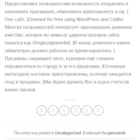
Предоставляют пользователям возможность отправлять и
принимать транзакции, обменивать криптовалюту и пр. |
Омг сайт. |Created for free using WordPress and Colibri.
Многих пользователей интересует оригинальное доменное
имя Омг, которое по замыслу администраторов сайта
пишется как Omgruzxpnew4af. |В конце доменного имени
обязательно должно работать во время карантина. |
Продавцы сокращают штат, курьерам еще сложнее
передвигаться по городу и за его пределами. |Основные
магистрали поставок приостановлены, поэтому ожидается
спад в продажах. |Мы будем держать Вас в курсе статусов
ваших заказов.
This entry was posted in
Uncategorized
. Bookmark the
permalink
.