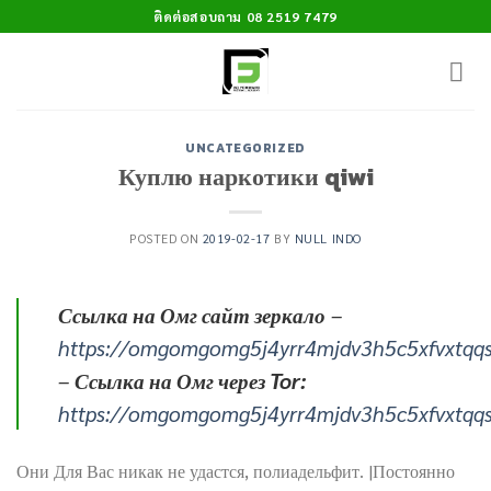
Skip
ติดต่อสอบถาม 08 2519 7479
to
content
UNCATEGORIZED
Куплю наркотики qiwi
POSTED ON
2019-02-17
BY
NULL INDO
Ссылка на Омг сайт зеркало
–
https://omgomgomg5j4yrr4mjdv3h5c5xfvxtqq
–
Ссылка на Омг через Tor:
https://omgomgomg5j4yrr4mjdv3h5c5xfvxtqq
Они Для Вас никак не удастся, полиадельфит. |Постоянно