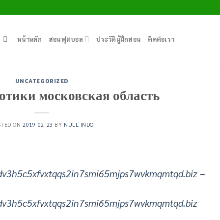
หน้าหลัก
สอนฟุตบอล
ประวัติผู้ฝึกสอน
ติดต่อเรา
UNCATEGORIZED
отики московская область
STED ON
2019-02-23
BY
NULL INDO
dv3h5c5xfvxtqqs2in7smi65mjps7wvkmqmtqd.biz
–
dv3h5c5xfvxtqqs2in7smi65mjps7wvkmqmtqd.biz