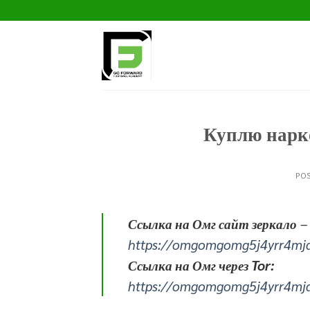
Skip
to
content
Куплю нарк
PO
Ссылка на Омг сайт зеркало
–
https://omgomgomg5j4yrr4mj
Ссылка на Омг через Tor:
https://omgomgomg5j4yrr4mj