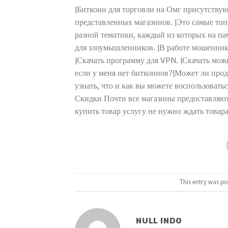
|Биткоин для торговли на Омг присутству
представленных магазинов. |Это самые топ
разной тематики, каждый из которых на п
для злоумышленников. |В работе мошеннико
|Скачать программу для VPN. |Скачать можн
если у меня нет биткоинов?|Может ли про
узнать, что и как вы можете воспользовать
Скидки Почти все магазины предоставляют
купить товар услугу не нужно ждать товара
This entry was po
NULL INDO