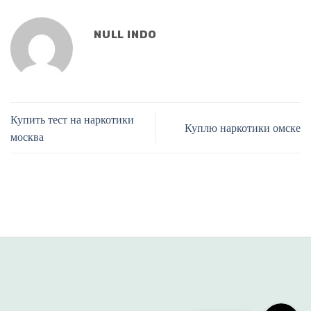
NULL INDO
Купить тест на наркотики
Куплю наркотики омске
москва
Phone
Line
situs panen77
b88 slot