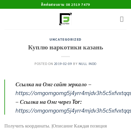
Skip
ติดต่อสอบถาม 08 2519 7479
to
content
UNCATEGORIZED
Куплю наркотики казань
POSTED ON
2019-02-09
BY
NULL INDO
Ссылка на Омг сайт зеркало
–
https://omgomgomg5j4yrr4mjdv3h5c5xfvxtqq
–
Ссылка на Омг через Tor:
https://omgomgomg5j4yrr4mjdv3h5c5xfvxtqq
Получить координаты. |Описание Каждая позиция