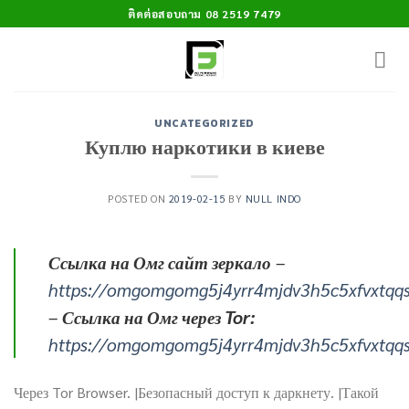
Skip
ติดต่อสอบถาม 08 2519 7479
to
content
UNCATEGORIZED
Куплю наркотики в киеве
POSTED ON
2019-02-15
BY
NULL INDO
Ссылка на Омг сайт зеркало
–
https://omgomgomg5j4yrr4mjdv3h5c5xfvxtqq
–
Ссылка на Омг через Tor:
https://omgomgomg5j4yrr4mjdv3h5c5xfvxtqq
Через Tor Browser. |Безопасный доступ к даркнету. |Такой