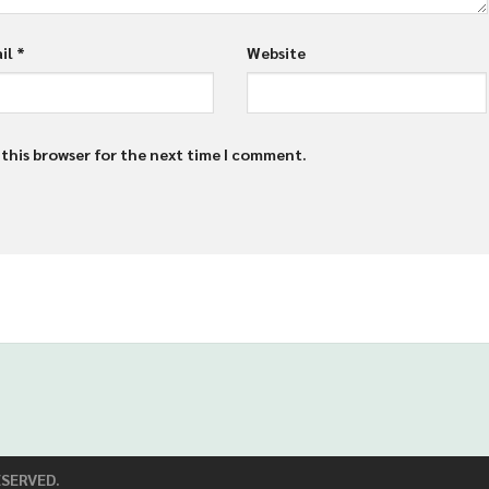
il
*
Website
 this browser for the next time I comment.
38
Dolar138
Gas138
99
SERVED.