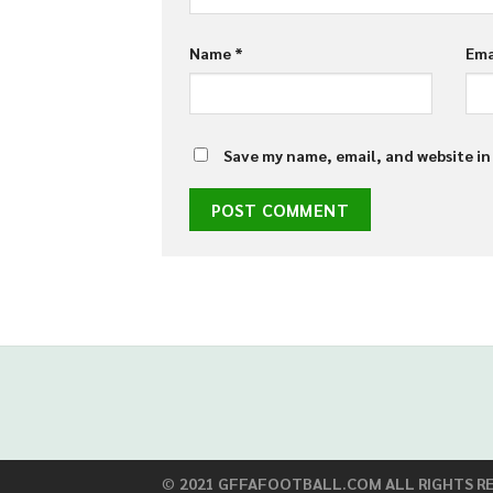
Name
*
Ema
Save my name, email, and website in
situs panen77
b88 slot
Batman138
Bro1
s77 resmi
Gudang138
Hoki
©
2021 GFFAFOOTBALL.COM ALL RIGHTS RE