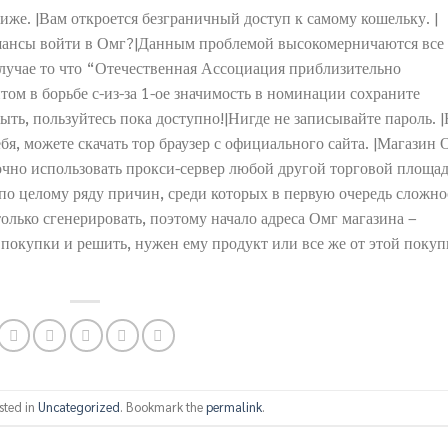
иже. |Вам откроется безграничный доступ к самому кошельку. |
шансы войти в Омг?|Данным проблемой высокомерничаются все 
случае то что “Отечественная Ассоциация приблизительно
ом в борьбе с-из-за 1-ое значимость в номинации сохраните
рыть, пользуйтесь пока доступно!|Нигде не записывайте пароль. 
бя, можете скачать тор браузер с официального сайта. |Магазин 
точно использовать прокси-сервер любой другой торговой площад
по целому ряду причин, среди которых в первую очередь сложно
 только сгенерировать, поэтому начало адреса Омг магазина –
покупки и решить, нужен ему продукт или все же от этой покуп
sted in
Uncategorized
. Bookmark the
permalink
.