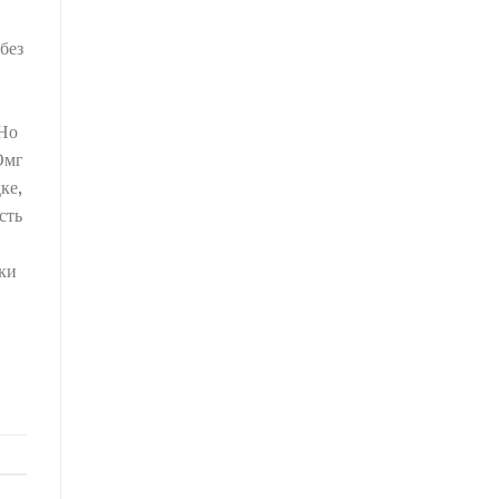
без
|Но
Омг
ке,
сть
ки