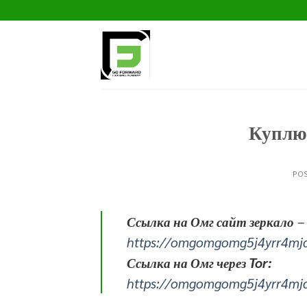
Skip
to
content
Куплю 
PO
Ссылка на Омг сайт зеркало
–
https://omgomgomg5j4yrr4mj
Ссылка на Омг через Tor:
https://omgomgomg5j4yrr4mj