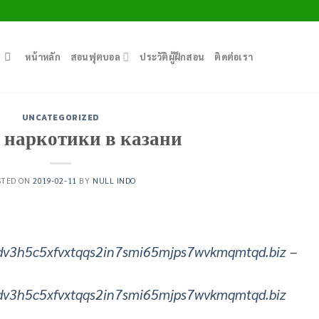
หน้าหลัก
สอนฟุตบอล
ประวัติผู้ฝึกสอน
ติดต่อเรา
UNCATEGORIZED
наркотики в казани
STED ON
2019-02-11
BY
NULL INDO
dv3h5c5xfvxtqqs2in7smi65mjps7wvkmqmtqd.biz
–
dv3h5c5xfvxtqqs2in7smi65mjps7wvkmqmtqd.biz