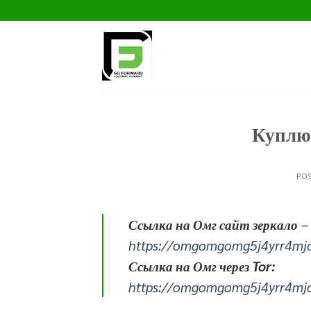
Skip
to
content
Куплю 
PO
Ссылка на Омг сайт зеркало
–
https://omgomgomg5j4yrr4mj
Ссылка на Омг через Tor:
https://omgomgomg5j4yrr4mj