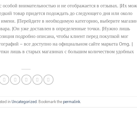
 с особой внимательностью и не отображается в отзывах. |Их мо
 редкий товар придется подождать до следующего дня или около
о имени. |Перейдите в необходимую категорию, выберите магази
овара. |Он уже доставлен в определенные точки. |Нужно лишь
озиция подробно описана, чтобы клиент перед покупкой мог
отографий – все доступно на официальном сайте маркета Omg. |
упки лишь в старых магазинах с большим количеством удобных
sted in
Uncategorized
. Bookmark the
permalink
.