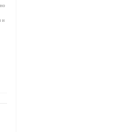
жно
н и