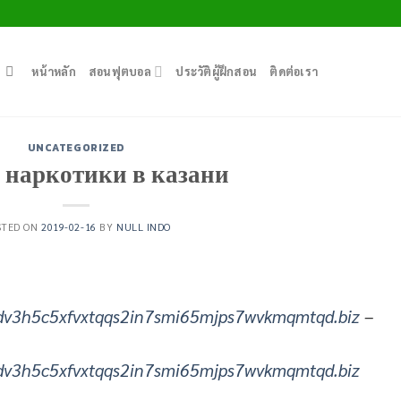
หน้าหลัก
สอนฟุตบอล
ประวัติผู้ฝึกสอน
ติดต่อเรา
UNCATEGORIZED
наркотики в казани
STED ON
2019-02-16
BY
NULL INDO
dv3h5c5xfvxtqqs2in7smi65mjps7wvkmqmtqd.biz
–
dv3h5c5xfvxtqqs2in7smi65mjps7wvkmqmtqd.biz