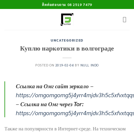
Skip
ติดต่อสอบถาม 08 2519 7479
to
content
UNCATEGORIZED
Куплю наркотики в волгограде
POSTED ON
2019-02-04
BY
NULL INDO
Ссылка на Омг сайт зеркало
–
https://omgomgomg5j4yrr4mjdv3h5c5xfvxtqq
–
Ссылка на Омг через Tor:
https://omgomgomg5j4yrr4mjdv3h5c5xfvxtqq
Также на популярности в Интернет-среде. На техническом