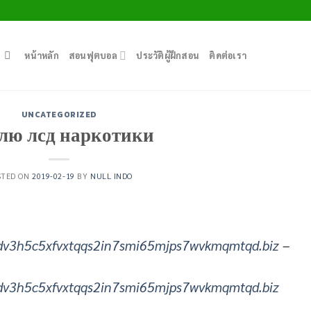
หน้าหลัก
สอนฟุตบอล
ประวัติผู้ฝึกสอน
ติดต่อเรา
UNCATEGORIZED
лю лсд наркотики
STED ON
2019-02-19
BY
NULL INDO
dv3h5c5xfvxtqqs2in7smi65mjps7wvkmqmtqd.biz
–
dv3h5c5xfvxtqqs2in7smi65mjps7wvkmqmtqd.biz