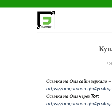
Skip
to
content
Куп
PO
Ссылка на Омг сайт зеркало
–
https://omgomgomg5j4yrr4mj
Ссылка на Омг через Tor:
https://omgomgomg5j4yrr4mj