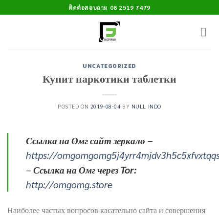
Skip
ติดต่อสอบถาม 08 2519 7479
to
content
UNCATEGORIZED
Купит наркотики таблетки
POSTED ON
2019-08-04
BY
NULL INDO
Ссылка на Омг сайт зеркало
–
https://omgomgomg5j4yrr4mjdv3h5c5xfvxtqq
–
Ссылка на Омг через Tor:
http://omgomg.store
Наиболее частых вопросов касательно сайта и совершения