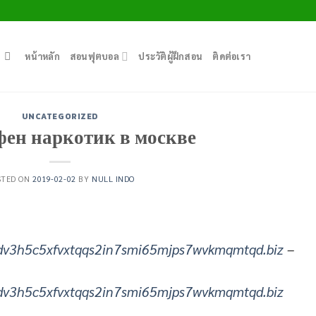
หน้าหลัก
สอนฟุตบอล
ประวัติผู้ฝึกสอน
ติดต่อเรา
UNCATEGORIZED
фен наркотик в москве
STED ON
2019-02-02
BY
NULL INDO
dv3h5c5xfvxtqqs2in7smi65mjps7wvkmqmtqd.biz
–
dv3h5c5xfvxtqqs2in7smi65mjps7wvkmqmtqd.biz