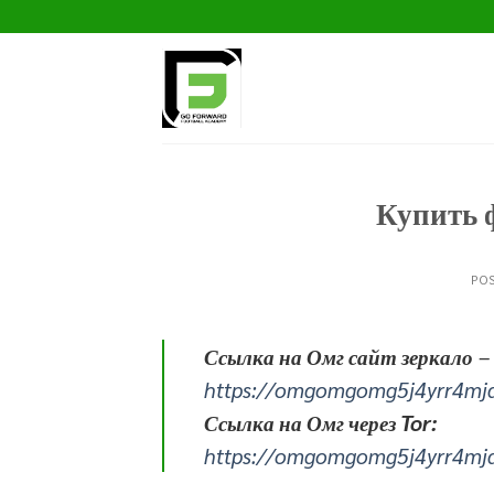
Skip
to
content
Купить 
PO
Ссылка на Омг сайт зеркало
–
https://omgomgomg5j4yrr4mj
Ссылка на Омг через Tor:
https://omgomgomg5j4yrr4mj