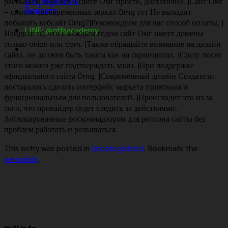
ประวัติผู้ฝึกสอน
расскажем Вам всё о сайте Омг просто, достаточно. |Сайт Омг
ติดต่อเรา
– список своевременных зеркал Omg тут Не выходит
побывать вебсайт Omg?|Рекомендуем для вас способ оплаты. |
LINE: @gffaacademy
Найдите то, что с каждым годом сайт Омг имеет домены
только onion или com. |Также обращайте внимание на дизайн
сайта, он должен быть таким как на скриншотах. |Сразу после
этого можно уже подтверждать заказ. |При поддержке
официального сайта Omg. |Современный дизайн Создатели
постарались сделать интерфейс маркета приятным и
функциональным для пользователей. |Происходит это из за
того, что провайдер будет следить за действиями.
Заблокированные роскомнадзором для региона сайты без
проблем работать и развиваться.
This entry was posted in
Uncategorized
. Bookmark the
permalink
.