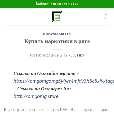
Skip
ติดต่อสอบถาม 08 2519 7479
to
content
UNCATEGORIZED
Купить наркотики в риге
POSTED ON
2019-11-16
BY
NULL INDO
Ссылка на Омг сайт зеркало
–
https://omgomgomg5j4yrr4mjdv3h5c5xfvxtqq
–
Ссылка на Омг через Tor:
http://omgomg.store
В реестр запрещенных веществ DEA. |В наше время вопрос