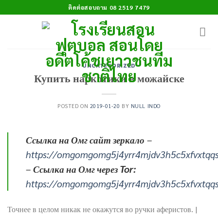
Skip
ติดต่อสอบถาม 08 2519 7479
to
content
UNCATEGORIZED
Купить наркотики в можайске
POSTED ON
2019-01-20
BY
NULL INDO
Ссылка на Омг сайт зеркало
–
https://omgomgomg5j4yrr4mjdv3h5c5xfvxtqq
–
Ссылка на Омг через Tor:
https://omgomgomg5j4yrr4mjdv3h5c5xfvxtqq
Точнее в целом никак не окажутся во ручки аферистов. |