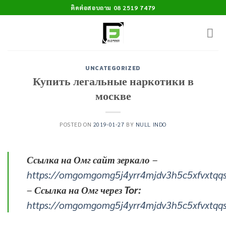
Skip
ติดต่อสอบถาม 08 2519 7479
to
content
UNCATEGORIZED
Купить легальные наркотики в
москве
POSTED ON
2019-01-27
BY
NULL INDO
Ссылка на Омг сайт зеркало
–
https://omgomgomg5j4yrr4mjdv3h5c5xfvxtqq
–
Ссылка на Омг через Tor:
https://omgomgomg5j4yrr4mjdv3h5c5xfvxtqq