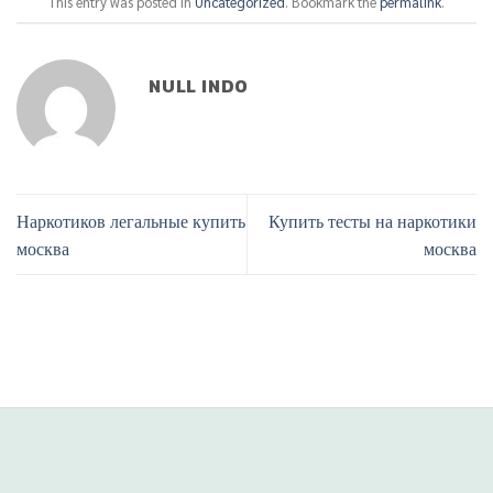
This entry was posted in
Uncategorized
. Bookmark the
permalink
.
NULL INDO
Наркотиков легальные купить
Купить тесты на наркотики
москва
москва
Phone
Line
situs panen77