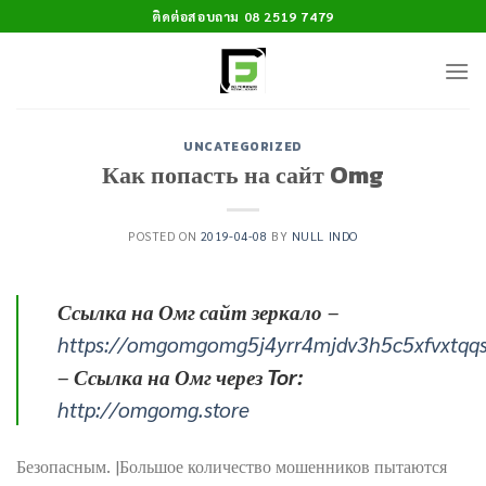
Skip
ติดต่อสอบถาม 08 2519 7479
to
content
UNCATEGORIZED
Как попасть на сайт Omg
POSTED ON
2019-04-08
BY
NULL INDO
Ссылка на Омг сайт зеркало
–
https://omgomgomg5j4yrr4mjdv3h5c5xfvxtqq
–
Ссылка на Омг через Tor:
http://omgomg.store
Безопасным. |Большое количество мошенников пытаются