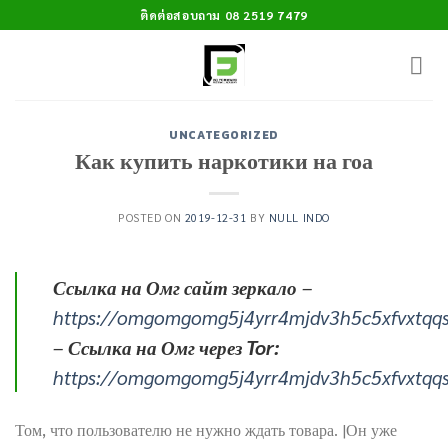
Skip
ติดต่อสอบถาม 08 2519 7479
to
content
UNCATEGORIZED
Как купить наркотики на гоа
POSTED ON
2019-12-31
BY
NULL INDO
Ссылка на Омг сайт зеркало
–
https://omgomgomg5j4yrr4mjdv3h5c5xfvxtqq
–
Ссылка на Омг через Tor:
https://omgomgomg5j4yrr4mjdv3h5c5xfvxtqq
Том, что пользователю не нужно ждать товара. |Он уже