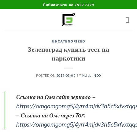
Skip
ติดต่อสอบถาม 08 2519 7479
to
content
UNCATEGORIZED
Зеленоград купить тест на
наркотики
POSTED ON
2019-03-05
BY
NULL INDO
Ссылка на Омг сайт зеркало
–
https://omgomgomg5j4yrr4mjdv3h5c5xfvxtqq
–
Ссылка на Омг через Tor:
https://omgomgomg5j4yrr4mjdv3h5c5xfvxtqq