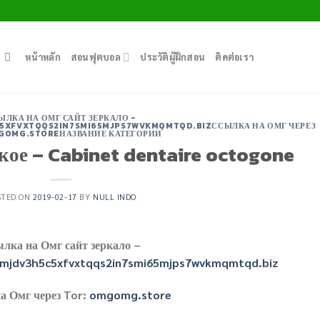
หน้าหลัก
สอนฟุตบอล
ประวัติผู้ฝึกสอน
ติดต่อเรา
ЫЛКА НА ОМГ САЙТ ЗЕРКАЛО -
XFVXTQQS2IN7SMI65MJPS7WVKMQMTQD.BIZССЫЛКА НА ОМГ ЧЕРЕЗ
MGOMG.STOREНАЗВАНИЕ КАТЕГОРИИ
акое – Cabinet dentaire octogone
STED ON
2019-02-17
BY
NULL INDO
лка на Омг сайт зеркало –
mjdv3h5c5xfvxtqqs2in7smi65mjps7wvkmqmtqd.biz
а Омг через Tor:
omgomg.store