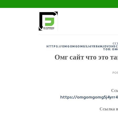
Skip
to
content
СС
HTTPS://OMGOMGOMG5J4YRR4MJDV3H5C5
TOR: O
Омг сайт что это т
PO
Ссы
https://omgomgomg5j4yrr4
Ссылка н