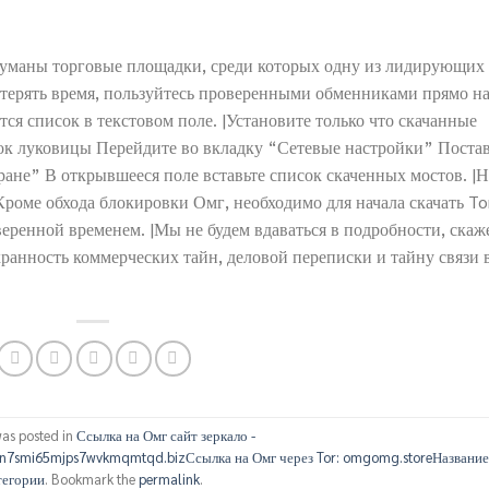
думаны торговые площадки, среди которых одну из лидирующих
 терять время, пользуйтесь проверенными обменниками прямо н
тся список в текстовом поле. |Установите только что скачанные
чок луковицы Перейдите во вкладку “Сетевые настройки” Постав
ране” В открывшееся поле вставьте список скаченных мостов. |Н
Кроме обхода блокировки Омг, необходимо для начала скачать To
еренной временем. |Мы не будем вдаваться в подробности, скаж
хранность коммерческих тайн, деловой переписки и тайну связи 
was posted in
Ссылка на Омг сайт зеркало -
n7smi65mjps7wvkmqmtqd.bizСсылка на Омг через Tor: omgomg.storeНазвани
тегории
. Bookmark the
permalink
.