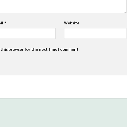
il
*
Website
 this browser for the next time I comment.
38
Dolar138
Gas138