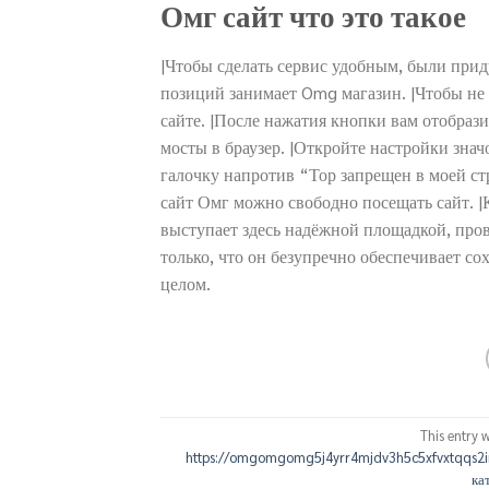
Омг сайт что это такое
|Чтобы сделать сервис удобным, были при
позиций занимает Omg магазин. |Чтобы не
сайте. |После нажатия кнопки вам отобрази
мосты в браузер. |Откройте настройки зна
галочку напротив “Тор запрещен в моей ст
сайт Омг можно свободно посещать сайт. |
выступает здесь надёжной площадкой, пров
только, что он безупречно обеспечивает со
целом.
This entry 
https://omgomgomg5j4yrr4mjdv3h5c5xfvxtqqs2i
ка