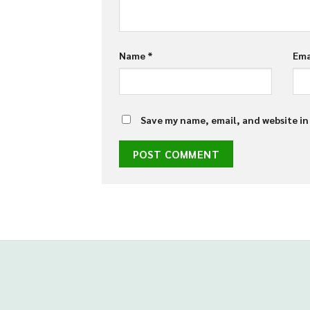
Name
*
Ema
Save my name, email, and website in
situs panen77
b88 slot
Batman138
Bro1