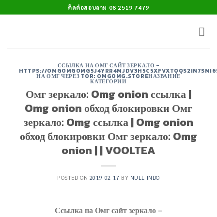
Skip
ติดต่อสอบถาม 08 2519 7479
to
content
ССЫЛКА НА ОМГ САЙТ ЗЕРКАЛО -
HTTPS://OMGOMGOMG5J4YRR4MJDV3H5C5XFVXTQQS2IN7SMI
НА ОМГ ЧЕРЕЗ TOR: OMGOMG.STOREНАЗВАНИЕ
КАТЕГОРИИ
Омг зеркало: Omg onion ссылка |
Omg onion обход блокировки Омг
зеркало: Omg ссылка | Omg onion
обход блокировки Омг зеркало: Omg
onion | | VOOLTEA
POSTED ON
2019-02-17
BY
NULL INDO
Ссылка на Омг сайт зеркало –