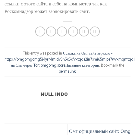
ссылки с этого сайта к себе на компьютер так как
Роскомнадзор может заблокировать сайт.
This entry was posted in
Ссылка на Омг сайт зеркало -
https://omgomgomg5j4yrr4mjdv3h5c5xfvxtqqs2in7smi65mjps7wvkmqmtqd.
на Омг через Tor: omgomg.storeНазвание категории
. Bookmark the
permalink
.
NULL INDO
Омг официальный сайт: Omg