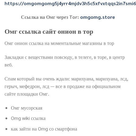
https://omgomgomg5j4yrr4mjdv3h5c5xfvxtqqs2in7smi
Ссылка на Омг через Tor:
omgomg.store
Омг ссылка сайт онион в тор
Омг онион ссылка на моментальные магазины в тор
Закладки с веществами повсюду, в телеге, в торе, в центр
веб.
Спам который вы очень ждали: марихуана, марихуана, лсд,
герыч, мефедрон, лсд — все в продаже на официальном
сайте площадки Омг.
Омг мусорская
Omg wiki ссылка
как зайти на Omg со смартфона