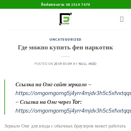
Skip
ติดต่อสอบถาม 08 2519 7479
to
content
UNCATEGORIZED
Где можно купить фен наркотик
POSTED ON
2019-01-09
BY
NULL INDO
Ссылка на Омг сайт зеркало
–
https://omgomgomg5j4yrr4mjdv3h5c5xfvxtqq
–
Ссылка на Омг через Tor:
https://omgomgomg5j4yrr4mjdv3h5c5xfvxtqq
Зеркало Омг для входа с обычных браузеров может работать