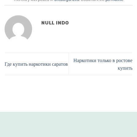
NULL INDO
Наркотики только в ростове
Где купить наркотики саратов
купить
Phone
Line
situs panen77
b88 slot