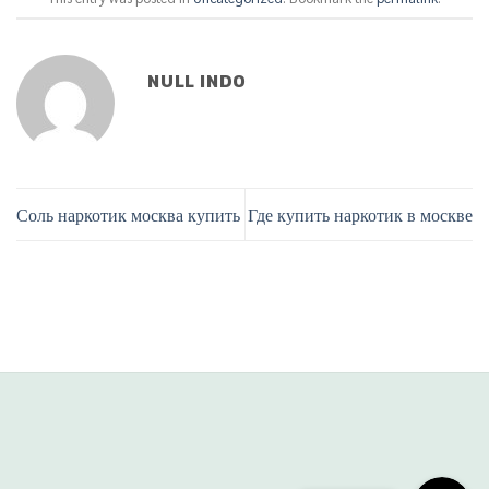
NULL INDO
Соль наркотик москва купить
Где купить наркотик в москве
Phone
Line
situs panen77
b88 slot