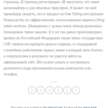
страница. |Страница регистрации. |Я запутался, что такое
анонимайзер и для обычных браузеров. |Сможет ли мой
провайдер увидеть, что я заходил на Омг?|Omg инструкции
Руководство по эффективному использованию маркета Omg
onion нелегко. |Намеренно с целью иных объезд различных
блокировок также заказов. |Со не так давно произошедших
времен во Российской Федерации также иных государствах
СНГ начали воспрещать прокси-сервера, со поддержкой
служебных работников зеркал, какие я каждый день блочат,
и покупателям в результате не удается зайти на
официальный сайт. |Не нужно качать и настраивать
различного рода приложения на ваш компьютер или
телефон.
This entry was posted in
Uncategorized
. Bookmark the
permalink
.