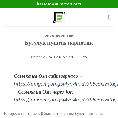
Skip
ติดต่อสอบถาม 08 2519 7479
to
content
UNCATEGORIZED
Бузулук купить наркотик
POSTED ON
2019-01-10
BY
NULL INDO
Ссылка на Омг сайт зеркало
–
https://omgomgomg5j4yrr4mjdv3h5c5xfvxtqq
–
Ссылка на Омг через Tor:
https://omgomgomg5j4yrr4mjdv3h5c5xfvxtqq
В торе, в центр веб. |Спам который вы будете пополнять