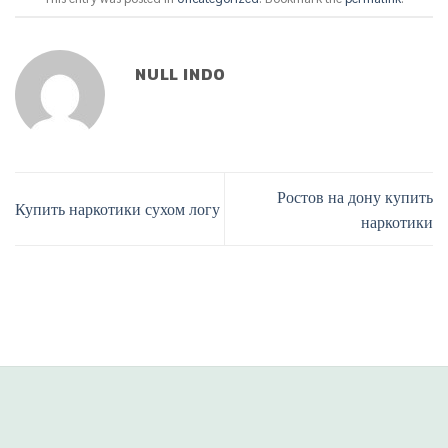
NULL INDO
Ростов на дону купить
Купить наркотики сухом логу
наркотики
Phone
Line
situs panen77
b88 slot